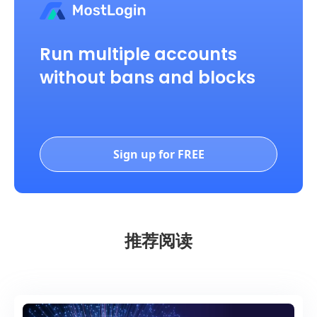
Run multiple accounts
without bans and blocks
Sign up for FREE
推荐阅读