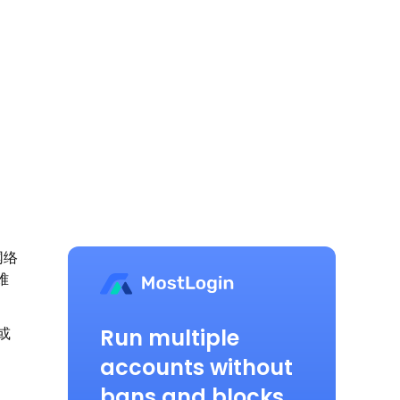
网络
难
Run multiple
或
accounts without
bans and blocks