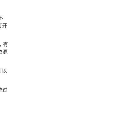
不
打开
，有
资源
可以
绕过