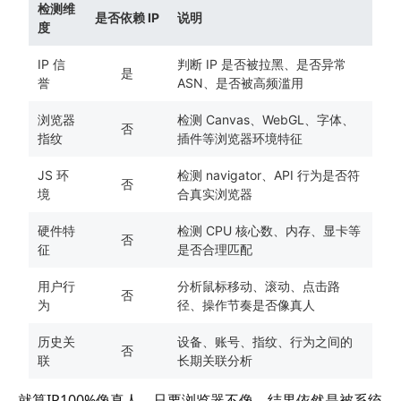
检测维
是否依赖 IP
说明
度
IP 信
判断 IP 是否被拉黑、是否异常
是
誉
ASN、是否被高频滥用
浏览器
检测 Canvas、WebGL、字体、
否
指纹
插件等浏览器环境特征
JS 环
检测 navigator、API 行为是否符
否
境
合真实浏览器
硬件特
检测 CPU 核心数、内存、显卡等
否
征
是否合理匹配
用户行
分析鼠标移动、滚动、点击路
否
为
径、操作节奏是否像真人
历史关
设备、账号、指纹、行为之间的
否
联
长期关联分析
就算IP100%像真人，只要浏览器不像，结果依然是被系统