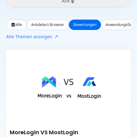
Alle
Alle
Alle
Antidetect-Browser
Bewertungen
Anwendungsfälle
Letzte 24 Stunden
Alle Themen anzeigen
Letzte Woche
Letzter Monat
Letztes Jahr
MoreLogin VS MostLogin