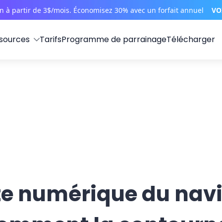
on à partir de 3$/mois. Économisez 30% avec un forfait annuel
VO
sources
Tarifs
Programme de parrainage
Télécharger
e numérique du navi