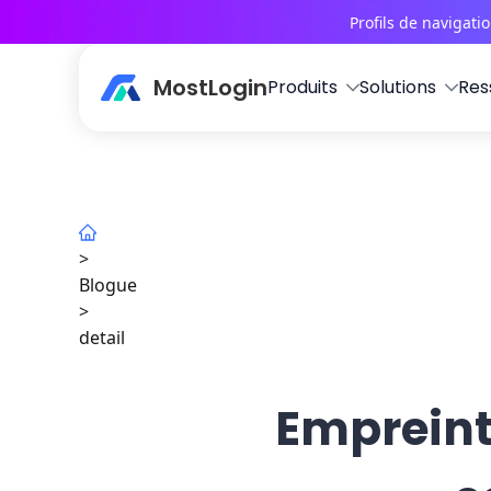
Profils de navigati
MostLogin
Produits
Solutions
Res
>
Blogue
>
detail
Empreint