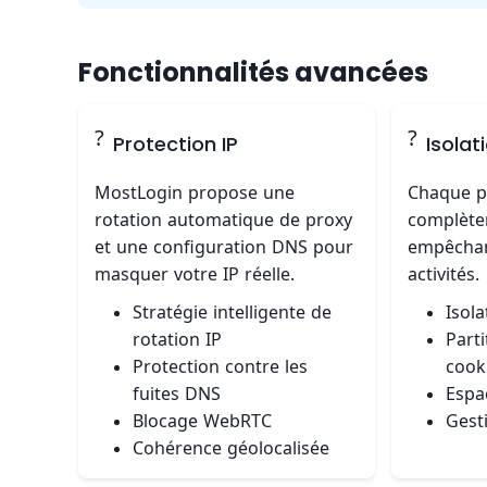
Fonctionnalités avancées
?
?
Protection IP
Isolat
MostLogin propose une
Chaque pr
rotation automatique de proxy
complète
et une configuration DNS pour
empêchant
masquer votre IP réelle.
activités.
Stratégie intelligente de
Isol
rotation IP
Part
Protection contre les
cook
fuites DNS
Espa
Blocage WebRTC
Gest
Cohérence géolocalisée