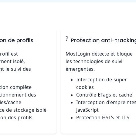
?️
ion de profils
Protection anti-trackin
ofil est
MostLogin détecte et bloque
ment isolé,
les technologies de suivi
 le suivi des
émergentes.
Interception de super
ation complète
cookies
itionnement des
Contrôle ETags et cache
ies/cache
Interception d'empreinte
ce de stockage isolé
JavaScript
ion des profils
Protection HSTS et TLS