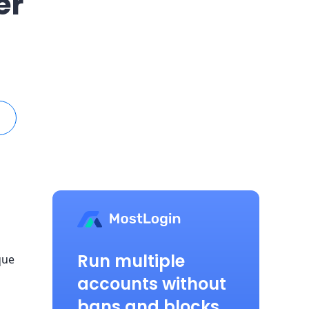
er
Run multiple
que
accounts without
bans and blocks