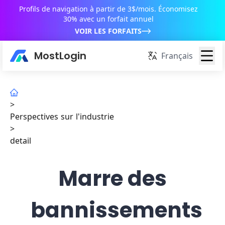
Profils de navigation à partir de 3$/mois. Économisez
30% avec un forfait annuel
VOIR LES FORFAITS
MostLogin
Français
>
Perspectives sur l'industrie
>
detail
Marre des
bannissements