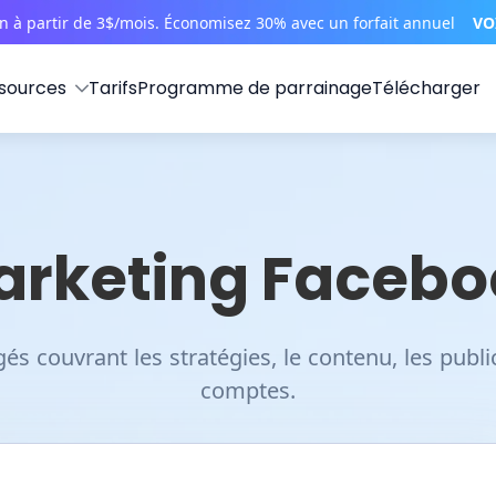
on à partir de 3$/mois. Économisez 30% avec un forfait annuel
VO
sources
Tarifs
Programme de parrainage
Télécharger
arketing Facebo
 couvrant les stratégies, le contenu, les public
comptes.