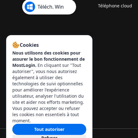
Téléphone cloud
Téléch. Win
Cookies
Nous utilisons des cookies pour
assurer le bon fonctionnement de
MostLogin.
En cliquant sur "Tout
autoriser", vous nous autorisez
également à utiliser des
Contact
:
technologies de suivi optionnelles
pour améliorer l'expérience
info@mostlogin.com
utilisateur, analyser l'utilisation du
site et aider nos efforts marketing.
Vous pouvez accepter ou refuser
les cookies non essentiels à tout
moment.
Tout autoriser
Refuser