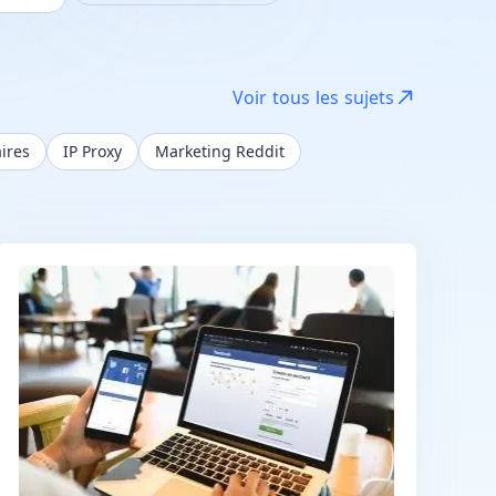
Tous
Dernières 24 heures
Voir tous les sujets
Dernière semaine
aires
IP Proxy
Marketing Reddit
Dernier mois
Dernière année