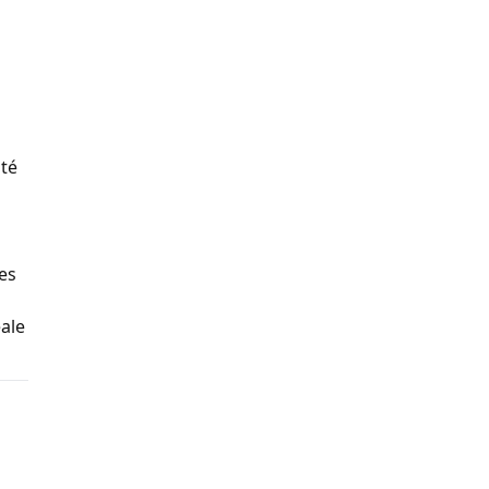
ité
es
ale