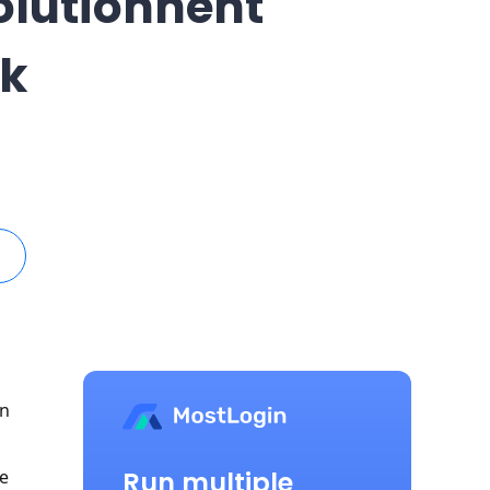
olutionnent
ok
on
Run multiple
de