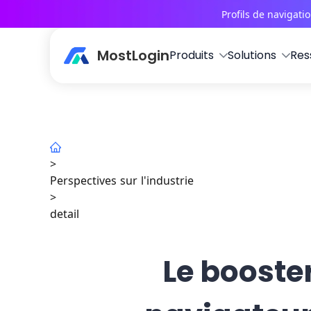
Profils de navigati
MostLogin
Produits
Solutions
Res
>
Perspectives sur l'industrie
>
detail
Le booster