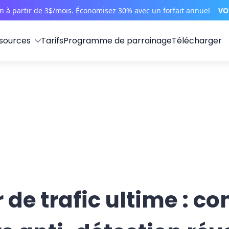
on à partir de 3$/mois. Économisez 30% avec un forfait annuel
VO
sources
Tarifs
Programme de parrainage
Télécharger
 de trafic ultime : 