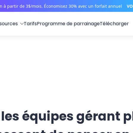
on à partir de 3$/mois. Économisez 30% avec un forfait annuel
VO
sources
Tarifs
Programme de parrainage
Télécharger
les équipes gérant p