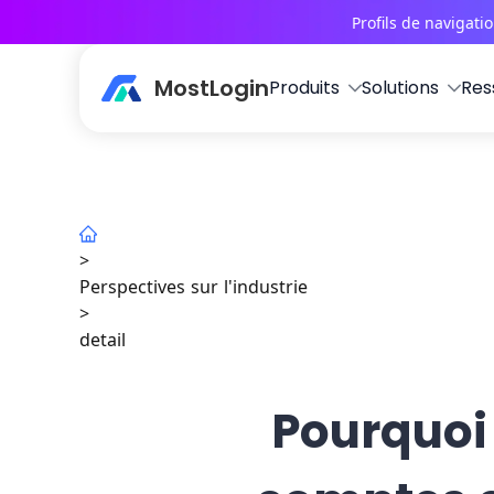
Profils de navigati
MostLogin
Produits
Solutions
Res
>
Perspectives sur l'industrie
>
detail
Pourquoi 