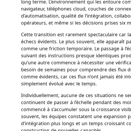
long terme. L’environnement qui les entoure com
navigateur, téléphones cloud, couches de connex
d’automatisation, qualité de l’intégration, colla
opérateurs, et même si les décisions prises six 
Cette transition est rarement spectaculaire car l
échecs évidents. Le plus souvent, elle apparaît p
comme une friction temporaire. Le passage à l’éc
suivant des instructions presque identiques produ
qu’une autre commence à nécessiter une vérific
besoin de semaines pour comprendre des flux de
comme évidents, car ces flux n’ont jamais été in
simplement évolué avec le temps.
Individuellement, aucune de ces situations ne s
continuent de passer à l’échelle pendant des mois
commencé à s’accumuler sous la croissance visibl
souvent, les équipes constatent une expansion p
d’intégration plus longs et un temps croissant co
construction de nouvelles capacités.