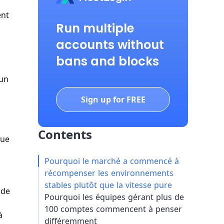
ent
Run multiple
accounts without
bans and blocks
’un
Sign up for FREE
Contents
que
Pourquoi le marché a commencé à
récompenser les environnements
stables plutôt que la vitesse pure
 de
Pourquoi les équipes gérant plus de
100 comptes commencent à penser
à
différemment