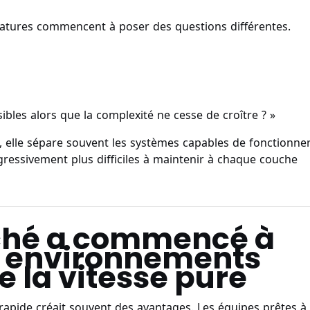
matures commencent à poser des questions différentes.
les alors que la complexité ne cesse de croître ? »
e, elle sépare souvent les systèmes capables de fonctionne
essivement plus difficiles à maintenir à chaque couche
ché a commencé à
s environnements
e la vitesse pure
 rapide créait souvent des avantages. Les équipes prêtes à