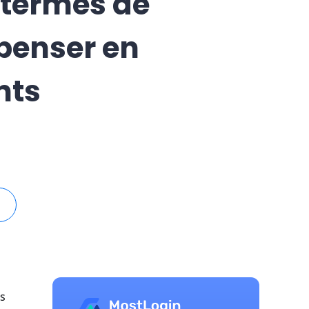
 termes de
penser en
nts
es