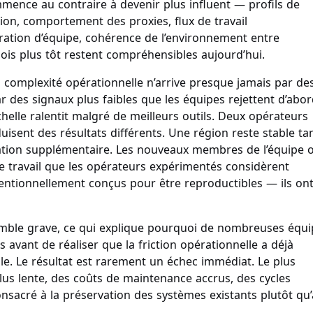
mence au contraire à devenir plus influent — profils de
ion, comportement des proxies, flux de travail
boration d’équipe, cohérence de l’environnement entre
mois plus tôt restent compréhensibles aujourd’hui.
a complexité opérationnelle n’arrive presque jamais par de
ar des signaux plus faibles que les équipes rejettent d’abo
helle ralentit malgré de meilleurs outils. Deux opérateurs
isent des résultats différents. Une région reste stable ta
ation supplémentaire. Les nouveaux membres de l’équipe 
 travail que les opérateurs expérimentés considèrent
tentionnellement conçus pour être reproductibles — ils on
emble grave, ce qui explique pourquoi de nombreuses équi
 avant de réaliser que la friction opérationnelle a déjà
e. Le résultat est rarement un échec immédiat. Le plus
lus lente, des coûts de maintenance accrus, des cycles
nsacré à la préservation des systèmes existants plutôt qu’