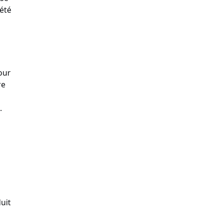
été
our
re
.
uit