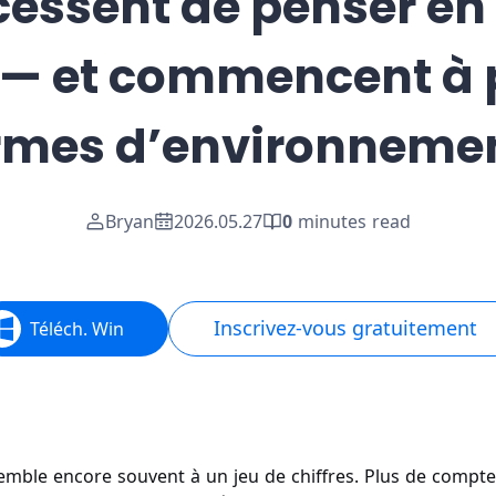
essent de penser en
— et commencent à 
rmes d’environneme
Bryan
2026.05.27
0
minutes read
Inscrivez-vous gratuitement
Téléch. Win
ssemble encore souvent à un jeu de chiffres. Plus de compt