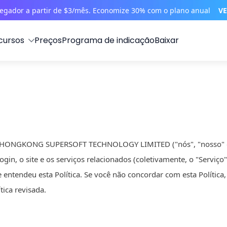
vegador a partir de $3/mês. Economize 30% com o plano anual
VE
cursos
Preços
Programa de indicação
Baixar
omo a HONGKONG SUPERSOFT TECHNOLOGY LIMITED ("nós", "nosso" ou
n, o site e os serviços relacionados (coletivamente, o "Serviço"
 entendeu esta Política. Se você não concordar com esta Política, 
tica revisada.