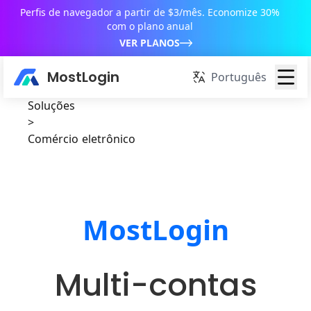
Perfis de navegador a partir de $3/mês. Economize 30%
com o plano anual
VER PLANOS
MostLogin
Português
Soluções
>
Comércio eletrônico
MostLogin
Multi-contas