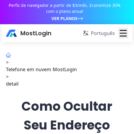
Perfis de navegador a partir de $3/mês. Economize 30%
com o plano anual
VER PLANOS
MostLogin
Português
>
Telefone em nuvem MostLogin
>
detail
Como Ocultar
Seu Endereço