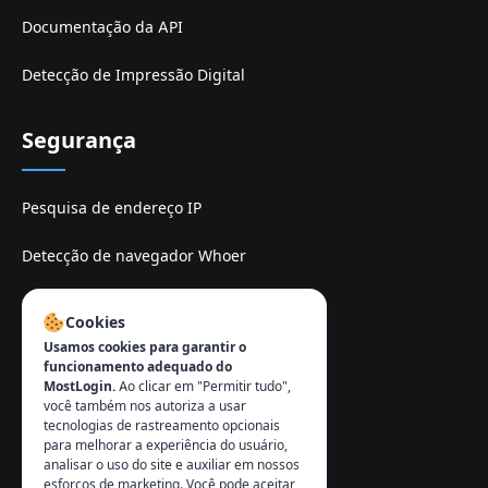
Documentação da API
Detecção de Impressão Digital
Segurança
Pesquisa de endereço IP
Detecção de navegador Whoer
Sitio de espelhe TamilMV
Cookies
Usamos cookies para garantir o
Contato
:
funcionamento adequado do
MostLogin.
Ao clicar em "Permitir tudo",
info@mostlogin.com
você também nos autoriza a usar
tecnologias de rastreamento opcionais
para melhorar a experiência do usuário,
analisar o uso do site e auxiliar em nossos
esforços de marketing. Você pode aceitar