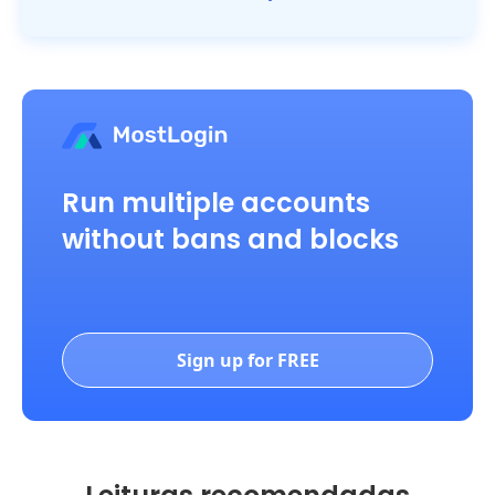
Run multiple accounts
without bans and blocks
Sign up for FREE