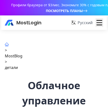
Профили браузера от $3/мес. Экономьте 30% с годовым 
ПОСМОТРЕТЬ ПЛАНЫ
MostLogin
Русский
>
MostBlog
>
детали
Облачное
управление