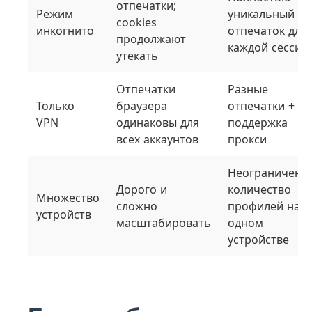
отпечатки;
Режим
уникальный
cookies
инкогнито
отпечаток для
продолжают
каждой сессии
утекать
Отпечатки
Разные
Только
браузера
отпечатки +
VPN
одинаковы для
поддержка
всех аккаунтов
прокси
Неограниченн
Дорого и
количество
Множество
сложно
профилей на
устройств
масштабировать
одном
устройстве