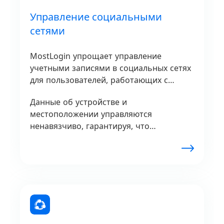
Управление социальными
сетями
MostLogin упрощает управление
учетными записями в социальных сетях
для пользователей, работающих с
несколькими профилями.
Данные об устройстве и
местоположении управляются
ненавязчиво, гарантируя, что
платформы не смогут связать учетные
записи или инициировать проверки
безопасности. Плавное управление без
риска ограничений учетных записей
обеспечивается для инфлюенсеров,
агентств или маркетологов с помощью
MostLogin.