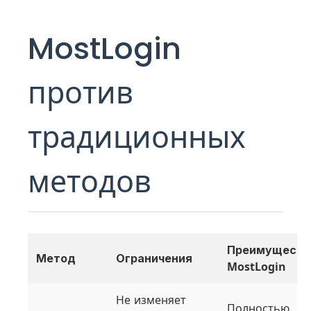
MostLogin
против
традиционных
методов
Преимуществ
Метод
Ограничения
MostLogin
Не изменяет
Полностью