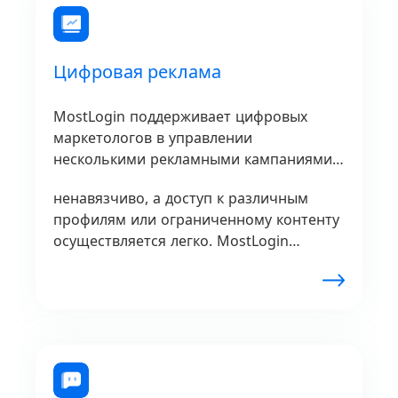
Цифровая реклама
MostLogin поддерживает цифровых
маркетологов в управлении
несколькими рекламными кампаниями
или тестировании стратегий
ненавязчиво, а доступ к различным
безупречно.
профилям или ограниченному контенту
осуществляется легко. MostLogin
предлагает непревзойденную гибкость
для проверки рекламы и анализа
конкурентов.