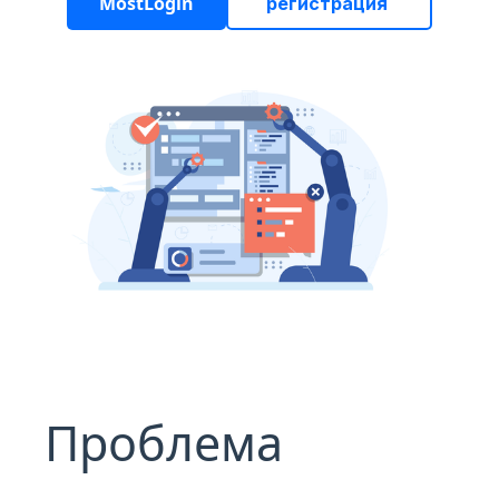
MostLogin
регистрация
Проблема