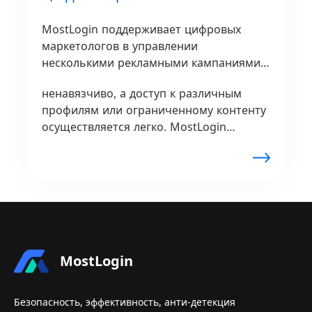
MostLogin поддерживает цифровых
маркетологов в управлении
несколькими рекламными кампаниями
или тестировании стратегий
ненавязчиво, а доступ к различным
безупречно.
профилям или ограниченному контенту
осуществляется легко. MostLogin
предлагает непревзойденную гибкость
для проверки рекламы и анализа
конкурентов.
MostLogin
Безопасность, эффективность, анти-детекция