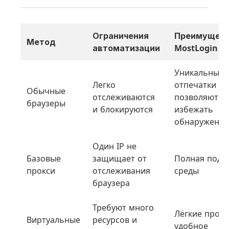
Ограничения
Преимущес
Метод
автоматизации
MostLogin
Уникальные
Легко
отпечатки
Обычные
отслеживаются
позволяют
браузеры
и блокируются
избежать
обнаружения
Один IP не
Базовые
защищает от
Полная подм
прокси
отслеживания
среды
браузера
Требуют много
Лёгкие проф
Виртуальные
ресурсов и
удобное