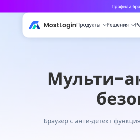
Профили бра
MostLogin
Продукты
Решения
Р
Мульти-ак
безо
Браузер с анти-детект функци