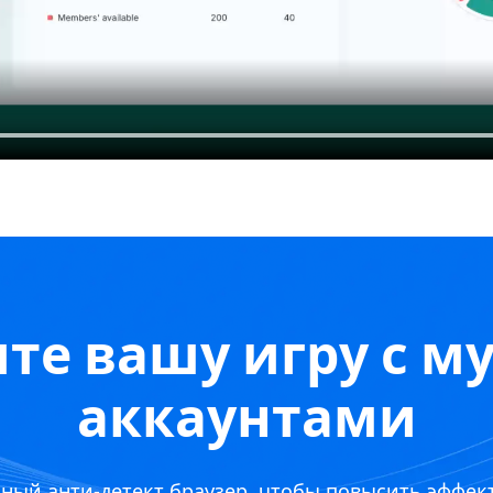
те вашу игру с м
аккаунтами
ный анти-детект браузер, чтобы повысить эффект