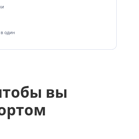
ки
 в один
чтобы вы
фортом