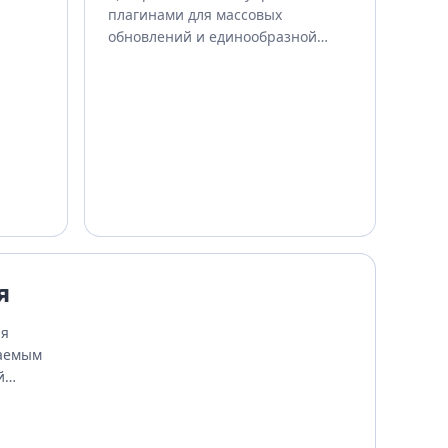
плагинами для массовых
обновлений и единообразной
доступности.
я
ия
ваемым
й