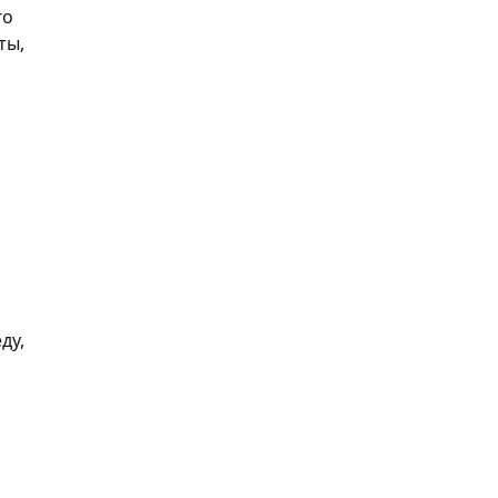
го
ты,
ду,