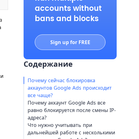
accounts without
bans and blocks
з
а
Sign up for FREE
Содержание
 и
Почему сейчас блокировка
аккаунтов Google Ads происходит
все чаще?
Почему аккаунт Google Ads все
равно блокируется после смены IP-
адреса?
Что нужно учитывать при
дальнейшей работе с несколькими