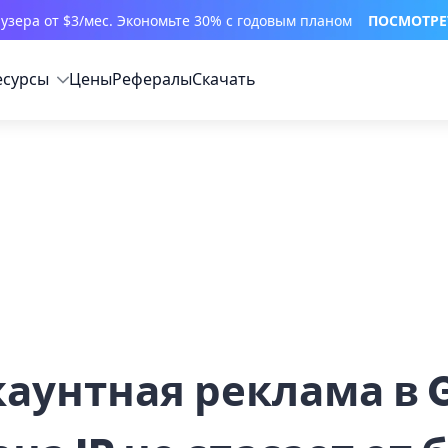
узера от $3/мес. Экономьте 30% с годовым планом
ПОСМОТРЕ
есурсы
Цены
Рефералы
Скачать
аунтная реклама в G