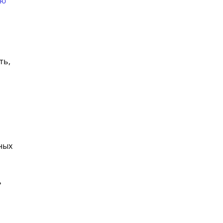
ию
ть,
ных
ь