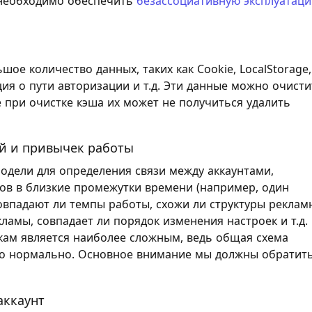
 необходимо обеспечить
безассоциативную эксплуатац
ое количество данных, таких как Cookie, LocalStorage,
я о пути авторизации и т.д. Эти данные можно очисти
 при очистке кэша их может не получиться удалить
й и привычек работы
одели для определения связи между аккаунтами,
тов в близкие промежутки времени (например, один
 совпадают ли темпы работы, схожи ли структуры реклам
ламы, совпадает ли порядок изменения настроек и т.д.
кам является наиболее сложным, ведь общая схема
во нормально. Основное внимание мы должны обратит
аккаунт