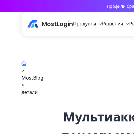
Профили бра
MostLogin
Продукты
Решения
Р
>
MostBlog
>
детали
Мультиакк