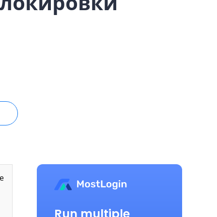
 блокировки
е
Run multiple