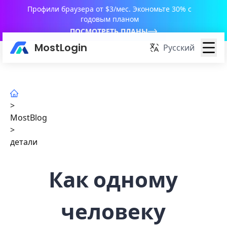
Профили браузера от $3/мес. Экономьте 30% с
годовым планом
ПОСМОТРЕТЬ ПЛАНЫ
MostLogin
Русский
>
MostBlog
>
детали
Как одному
человеку