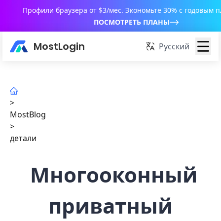
Профили браузера от $3/мес. Экономьте 30% с годовым 
ПОСМОТРЕТЬ ПЛАНЫ
MostLogin
Русский
>
MostBlog
>
детали
Многооконный
приватный