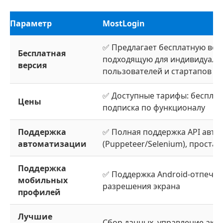
Параметр
MostLogin
✅ Предлагает бесплатную вер
Бесплатная
подходящую для индивидуаль
версия
пользователей и стартапов
✅ Доступные тарифы: бесплат
Цены
подписка по функционалу
Поддержка
✅ Полная поддержка API авто
автоматизации
(Puppeteer/Selenium), проста
Поддержка
✅ Поддержка Android-отпечат
мобильных
разрешения экрана
профилей
Лучшие
Сбор данных, управление акка