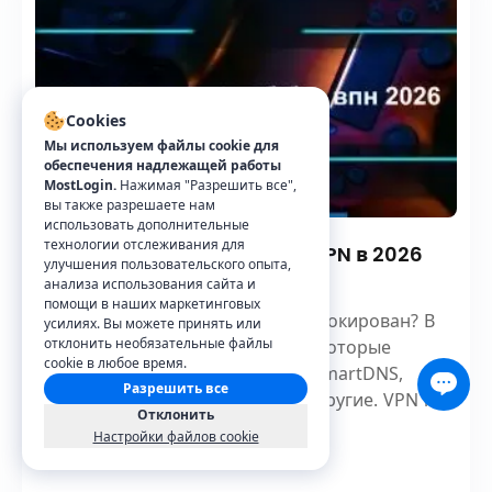
Cookies
Мы используем файлы cookie для
обеспечения надлежащей работы
MostLogin.
Нажимая "Разрешить все",
вы также разрешаете нам
использовать дополнительные
технологии отслеживания для
Как смотреть YouTube без VPN в 2026
улучшения пользовательского опыта,
году
анализа использования сайта и
помощи в наших маркетинговых
YouTube заблокирован или геоблокирован? В
усилиях. Вы можете принять или
отклонить необязательные файлы
этом руководстве — 5 методов, которые
cookie в любое время.
реально работают в 2026 году: SmartDNS,
Разрешить все
антидетект-браузер, Invidious и другие. VPN не
Отклонить
нужен.
Настройки файлов cookie