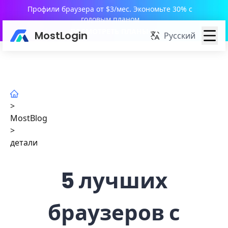
Профили браузера от $3/мес. Экономьте 30% с
годовым планом
ПОСМОТРЕТЬ ПЛАНЫ
MostLogin
Русский
>
MostBlog
>
детали
5 лучших
браузеров с