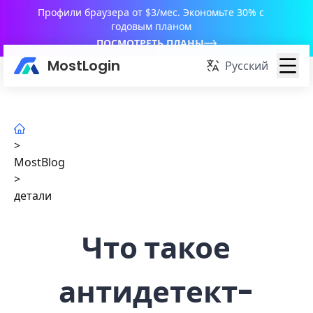
Профили браузера от $3/мес. Экономьте 30% с
годовым планом
ПОСМОТРЕТЬ ПЛАНЫ
MostLogin
Русский
>
MostBlog
>
детали
Что такое
антидетект-