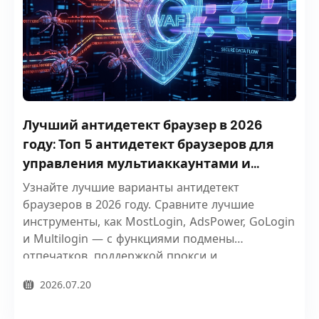
Лучший антидетект браузер в 2026
году: Топ 5 антидетект браузеров для
управления мультиаккаунтами и
онлайн-приватности
Узнайте лучшие варианты антидетект
браузеров в 2026 году. Сравните лучшие
инструменты, как MostLogin, AdsPower, GoLogin
и Multilogin — с функциями подмены
отпечатков, поддержкой прокси и
автоматизацией для защиты ваших аккаунтов и
2026.07.20
приватности.