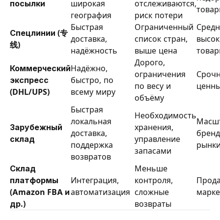
посылки
широкая
отслеживаются,
това
география
риск потери
Быстрая
Ограниченный
Средн
Спецлинии (专
доставка,
список стран,
высо
线)
надёжность
выше цена
това
Дорого,
Коммерческий
Надёжно,
ограничения
Срочн
экспресс
быстро, по
по весу и
ценны
(DHL/UPS)
всему миру
объёму
Быстрая
Необходимость
локальная
Масш
Зарубежный
хранения,
доставка,
бренд
склад
управление
поддержка
рынк
запасами
возвратов
Склад
Меньше
платформы
Интеграция,
контроля,
Прода
(Amazon FBA и
автоматизация
сложные
марке
др.)
возвраты