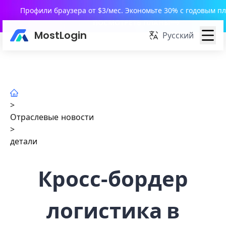
Профили браузера от $3/мес. Экономьте 30% с годовым п
ПОСМОТРЕТЬ ПЛАНЫ
MostLogin
Русский
>
Отраслевые новости
>
детали
Кросс‑бордер
логистика в