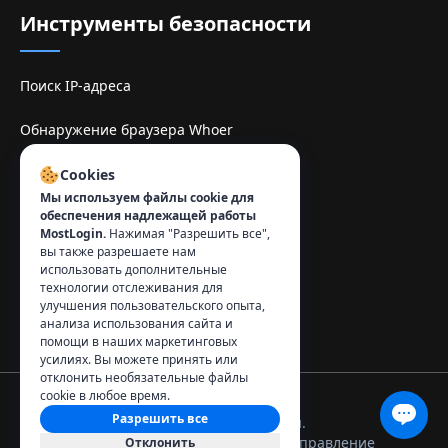
Инструменты безопасности
Поиск IP-адреса
Обнаружение браузера Whoer
Sitio de espelhe TamilMV
Cookies
Мы используем файлы cookie для
обеспечения надлежащей работы
Контакты
:
MostLogin.
Нажимая "Разрешить все",
вы также разрешаете нам
info@mostlogin.com
использовать дополнительные
технологии отслеживания для
улучшения пользовательского опыта,
анализа использования сайта и
помощи в наших маркетинговых
усилиях. Вы можете принять или
отклонить необязательные файлы
cookie в любое время.
Разрешить все
© 2026 MostLogin. Все права защищены.
Политика
Условия
Управление
Отклонить