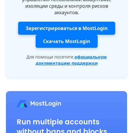
изоляции среды и контроля рисков
аккаунтов.
Зарегистрироваться в MostLogin
Скачать MostLogin
Для помощи посетите
официальную
документацию поддержки
Run multiple accounts
without bans and blocks