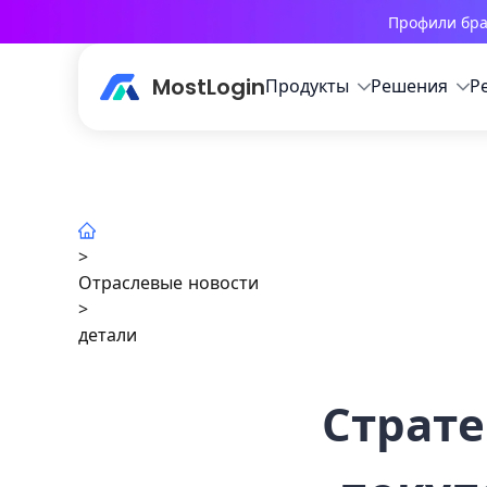
Профили бра
MostLogin
Продукты
Решения
Р
>
Отраслевые новости
>
детали
Страте