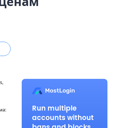
 ценам
s,
Run multiple
ма:
accounts without
bans and blocks