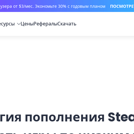
узера от $3/мес. Экономьте 30% с годовым планом
ПОСМОТРЕ
есурсы
Цены
Рефералы
Скачать
гия пополнения Ste