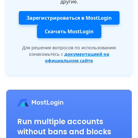
другие.
Зарегистрироваться в MostLogin
Скачать MostLogin
Для решения вопросов по использованию
ознакомьтесь с
документацией на
официальном сайте
Run multiple accounts
without bans and blocks