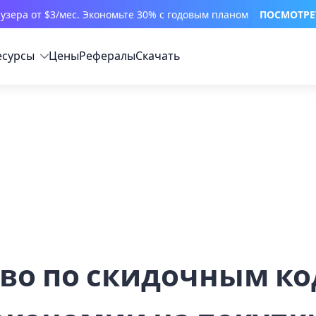
узера от $3/мес. Экономьте 30% с годовым планом
ПОСМОТРЕ
есурсы
Цены
Рефералы
Скачать
во по скидочным ко