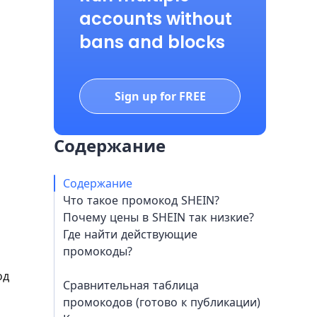
accounts without
bans and blocks
Sign up for FREE
Содержание
Содержание
Что такое промокод SHEIN?
Почему цены в SHEIN так низкие?
Где найти действующие
промокоды?
од
Сравнительная таблица
промокодов (готово к публикации)