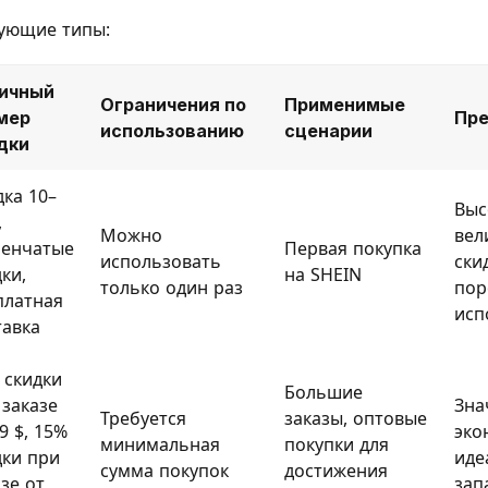
дующие типы:
ичный
Ограничения по
Применимые
мер
Пр
использованию
сценарии
дки
дка 10–
Выс
,
Можно
вел
пенчатые
Первая покупка
использовать
ски
ки,
на SHEIN
только один раз
пор
платная
исп
тавка
 скидки
Большие
 заказе
Зна
Требуется
заказы, оптовые
9 $, 15%
эко
минимальная
покупки для
дки при
иде
сумма покупок
достижения
зе от
зап