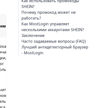
Как использовать промокоды
SHEIN?
Почему промокод может не
работать?
Как MostLogin управляет
еимущества
Недостатки
несколькими аккаунтами SHEIN?
Заключение
Часто задаваемые вопросы (FAQ)
окая
Лучший антидетекторный браузер
Можно
ичина
- MostLogin
использовать
дки, низкий
только один
ог
раз
ользования
чительная
Не выгодно для
номия,
заказов с
ально для
низкой
аса товаров
стоимостью