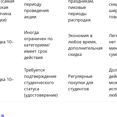
 (самая
праздникам,
периоду
ски
окая
пиковые
проведения
шир
ичина
периоды
акции
тов
дки)
распродаж
Иногда
Экономия в
Лег
ограничен по
дка 10–
любое время,
нет
категориям/
дополнительная
мин
имеет срок
скидка
сум
действия
Требуется
Дол
подтверждение
Регулярные
дей
дка 10–
студенческого
покупки для
мо
статуса
студентов
исп
(удостоверение)
люб