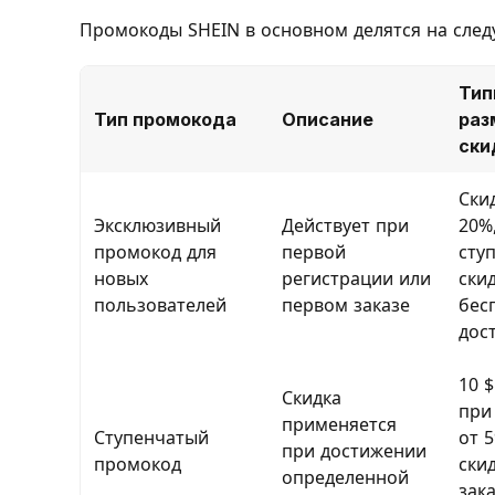
Промокоды SHEIN в основном делятся на сле
Тип
Тип промокода
Описание
раз
ски
Ски
Эксклюзивный
Действует при
20%
промокод для
первой
сту
новых
регистрации или
скид
пользователей
первом заказе
бес
дос
10 $
Скидка
при
применяется
Ступенчатый
от 5
при достижении
промокод
ски
определенной
зака