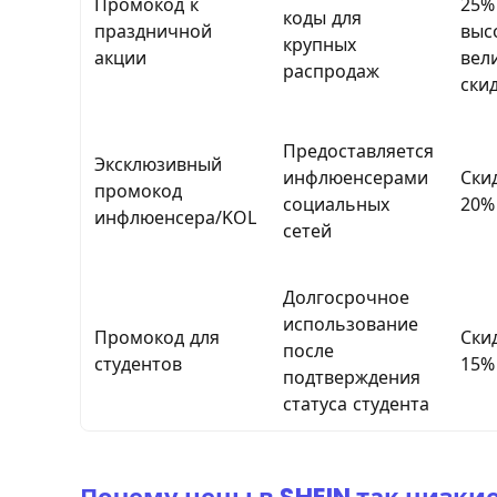
Промокод к
25%
коды для
праздничной
выс
крупных
акции
вел
распродаж
ски
Предоставляется
Эксклюзивный
инфлюенсерами
Ски
промокод
социальных
20%
инфлюенсера/KOL
сетей
Долгосрочное
использование
Промокод для
Ски
после
студентов
15%
подтверждения
статуса студента