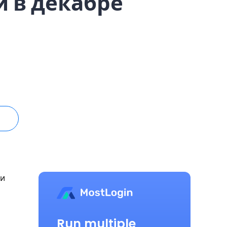
и в декабре
 и
Run multiple