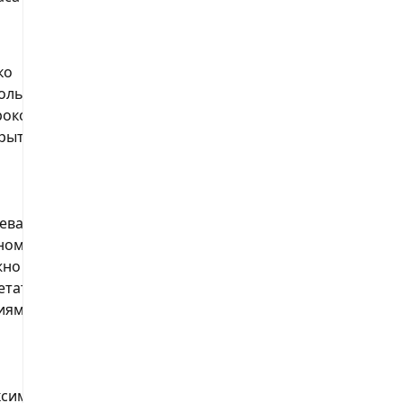
ко
Скидка ниже,
ользовать,
чем во время
окое
акционных
рытие
периодов
евая
Не может
номия,
использоваться
жно
для товаров из
етать с
других
иями
категорий
симальные