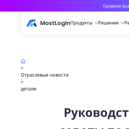
Профили бра
MostLogin
Продукты
Решения
Р
>
Отраслевые новости
>
детали
Руководст