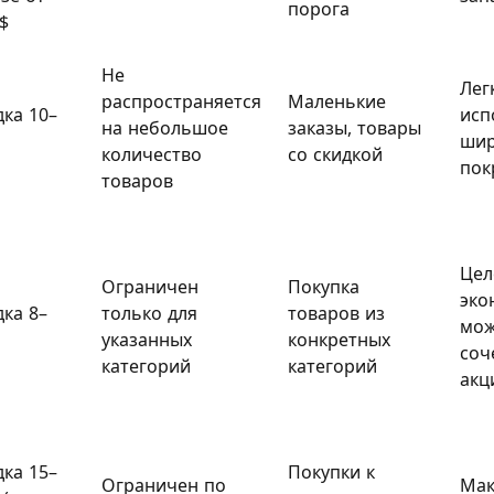
порога
$
Не
Лег
распространяется
Маленькие
дка 10–
исп
на небольшое
заказы, товары
шир
количество
со скидкой
пок
товаров
Цел
Ограничен
Покупка
эко
дка 8–
только для
товаров из
мо
указанных
конкретных
соч
категорий
категорий
акц
дка 15–
Покупки к
Ограничен по
Мак