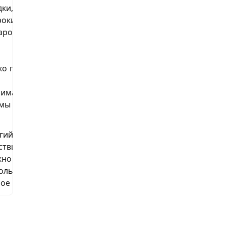
дки,
Ограниченное
окий выбор
время действия
аров
ко получить,
Некоторые
скидки имеют
имальной
низкую
мы покупок
величину
гий срок
ствия,
Не доступно
жно
для
ользовать в
нестудентов
ое время