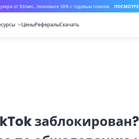
узера от $3/мес. Экономьте 30% с годовым планом
ПОСМОТРЕ
есурсы
Цены
Рефералы
Скачать
ikTok заблокирован