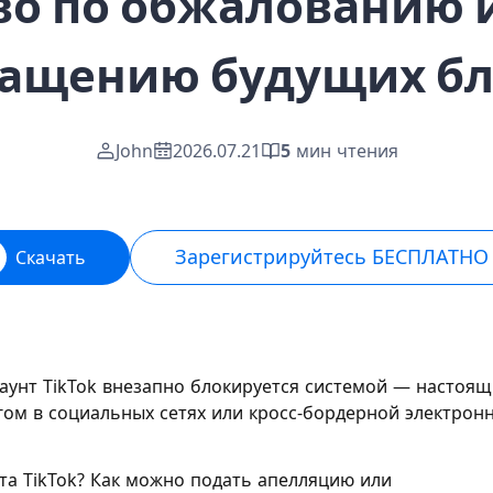
во по обжалованию и
ащению будущих б
John
2026.07.21
5
мин чтения
Зарегистрируйтесь БЕСПЛАТНО
Скачать
каунт TikTok внезапно блокируется системой — настоя
гом в социальных сетях или кросс-бордерной электрон
та TikTok? Как можно подать апелляцию или