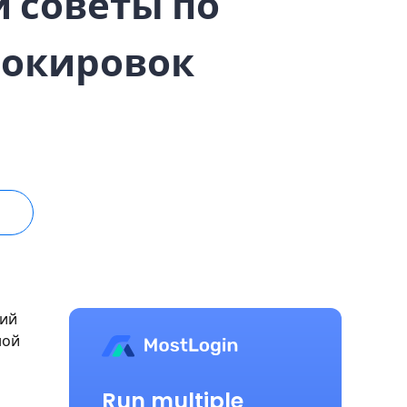
 советы по
локировок
щий
ной
Run multiple