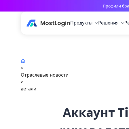
Профили бра
MostLogin
Продукты
Решения
Р
>
Отраслевые новости
>
детали
Аккаунт T