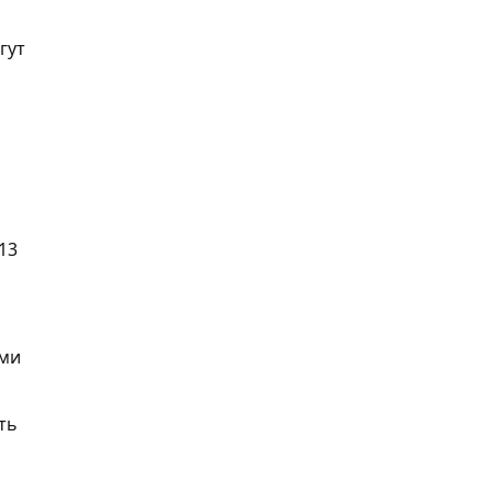
гут
13
ами
ть