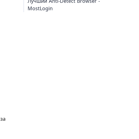
Лучший Anti-Detect Browser -
MostLogin
-за