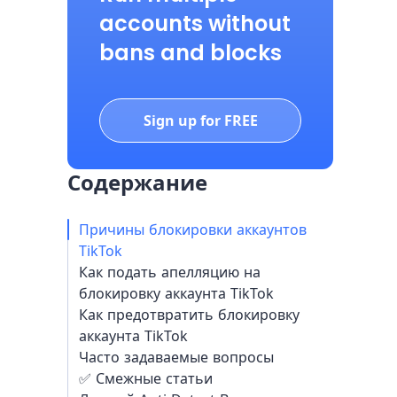
accounts without
bans and blocks
Sign up for FREE
Содержание
Причины блокировки аккаунтов
TikTok
Как подать апелляцию на
блокировку аккаунта TikTok
Как предотвратить блокировку
аккаунта TikTok
Часто задаваемые вопросы
✅ Смежные статьи