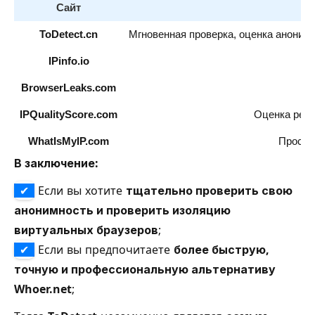
Сайт
О
ToDetect.cn
Мгновенная проверка, оценка анонимн
IPinfo.io
То
BrowserLeaks.com
Гл
IPQualityScore.com
Оценка репу
WhatIsMyIP.com
Проста
В заключение:
✔
Если вы хотите
тщательно проверить свою
анонимность и проверить изоляцию
виртуальных браузеров
;
✔
Если вы предпочитаете
более быструю,
точную и профессиональную альтернативу
Whoer.net
;