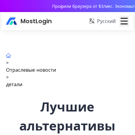
Профили браузера от $3/мес. Экономьт
MostLogin
Русский
>
Отраслевые новости
>
детали
Лучшие
альтернативы