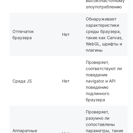
высокочастотному
злоупотреблению
Обнаруживает
характеристики
Отпечаток
среды браузера,
Нет
браузера
такие как Canvas,
WebGL, шрифты и
плагины
Проверяет,
соответствуют ли
поведение
Среда JS
Нет
navigator и API
поведению
подлинного
браузера
Проверяет,
разумно ли
сопоставлены
Аппаратные
параметры, такие