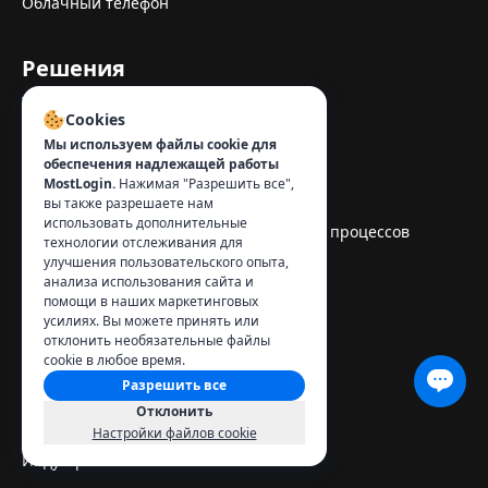
Облачный телефон
Решения
Cookies
Аффилиат маркетинг
Мы используем файлы cookie для
обеспечения надлежащей работы
SEO & SERP
MostLogin.
Нажимая "Разрешить все",
вы также разрешаете нам
использовать дополнительные
Автоматизация и оптимизация рабочих процессов
технологии отслеживания для
улучшения пользовательского опыта,
Управление социальными сетями
анализа использования сайта и
помощи в наших маркетинговых
усилиях. Вы можете принять или
ПОСМОТРЕТЬ ВСЕ РЕШЕНИЯ
отклонить необязательные файлы
cookie в любое время.
Разрешить все
Ресурсы
Отклонить
Настройки файлов cookie
Индустрияльные аналитики