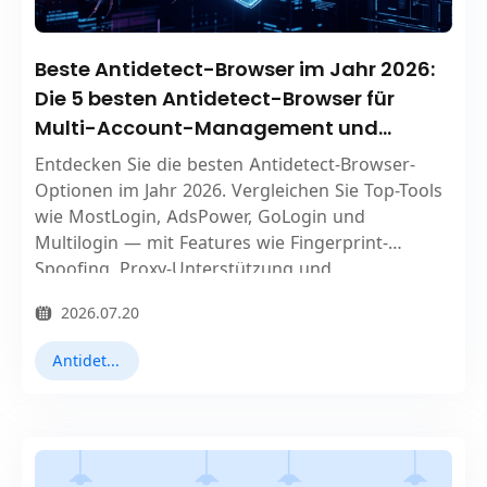
Beste Antidetect-Browser im Jahr 2026:
Die 5 besten Antidetect-Browser für
Multi-Account-Management und
Online-Datenschutz
Entdecken Sie die besten Antidetect-Browser-
Optionen im Jahr 2026. Vergleichen Sie Top-Tools
wie MostLogin, AdsPower, GoLogin und
Multilogin — mit Features wie Fingerprint-
Spoofing, Proxy-Unterstützung und
Automatisierungsfunktionen zum Schutz Ihrer
2026.07.20
Konten und Ihrer Privatsphäre.
Antidetect-Browser