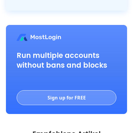
Run multiple accounts
without bans and blocks
Sign up for FREE