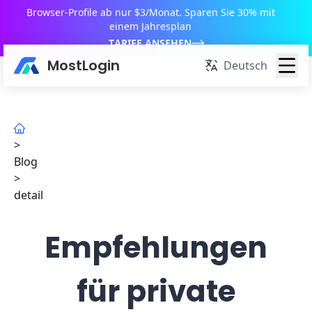
Browser-Profile ab nur $3/Monat. Sparen Sie 30% mit
einem Jahresplan
TARIFE ANSEHEN
MostLogin
Deutsch
>
Blog
>
detail
Empfehlungen
für private