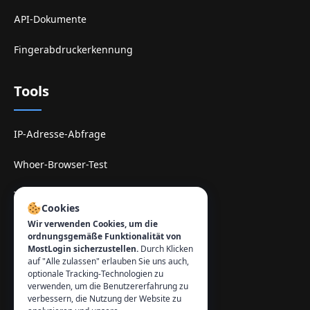
API-Dokumente
Fingerabdruckerkennung
Tools
IP-Adresse-Abfrage
Whoer-Browser-Test
TamilMV-Spiegel-Site
Cookies
Wir verwenden Cookies, um die
Kontakt
:
ordnungsgemäße Funktionalität von
MostLogin sicherzustellen.
Durch Klicken
info@mostlogin.com
auf "Alle zulassen" erlauben Sie uns auch,
optionale Tracking-Technologien zu
verwenden, um die Benutzererfahrung zu
verbessern, die Nutzung der Website zu