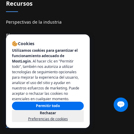
Recursos
Perspectivas de la industria
Blog
Cookies
Socios
Utilizamos cookies para garantizar el
funcionamiento adecuado de
Precios
MostLogin.
Al hacer clic en "Permitir
todo", también nos autoriza a utilizar
tecnologías de seguimiento opcionales
Programa de referidos
para mejorar la experiencia del usuario,
analizar el uso del sitio y ayudar en
historial de versiones
nuestros esfuerzos de marketing. Puede
aceptar o rechazar las cookies no
esenciales en cualquier momento.
Explorar temas
Permitir todo
Rechazar
Soporte
Preferencias de cookies