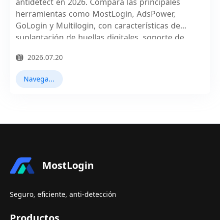
antidetect en 2026. Compara las principales
herramientas como MostLogin, AdsPower,
GoLogin y Multilogin, con características de
suplantación de huellas digitales, soporte de
proxy y capacidades de automatización para
2026.07.20
proteger tus cuentas y privacidad.
Navegadores antidetect
MostLogin
Seguro, eficiente, anti-detección
Productos