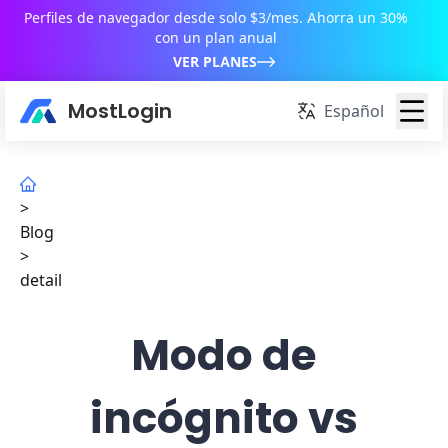
Perfiles de navegador desde solo $3/mes. Ahorra un 30%
con un plan anual
VER PLANES
MostLogin
Español
>
Blog
>
detail
Modo de
incógnito vs