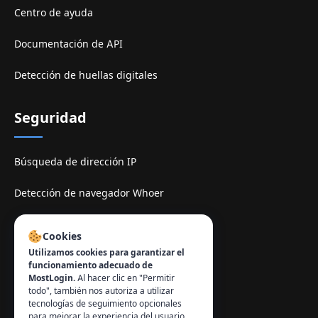
Centro de ayuda
Documentación de API
Detección de huellas digitales
Seguridad
Búsqueda de dirección IP
Detección de navegador Whoer
Sitio de espelhe TamilMV
Cookies
Utilizamos cookies para garantizar el
Contacto
:
funcionamiento adecuado de
MostLogin.
Al hacer clic en "Permitir
info@mostlogin.com
todo", también nos autoriza a utilizar
tecnologías de seguimiento opcionales
para mejorar la experiencia del usuario,