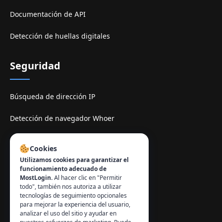
Documentación de API
Detección de huellas digitales
Seguridad
Búsqueda de dirección IP
Detección de navegador Whoer
Sitio de espelhe TamilMV
Cookies
Utilizamos cookies para garantizar el
Contacto
:
funcionamiento adecuado de
MostLogin.
Al hacer clic en "Permitir
info@mostlogin.com
todo", también nos autoriza a utilizar
tecnologías de seguimiento opcionales
para mejorar la experiencia del usuario,
analizar el uso del sitio y ayudar en