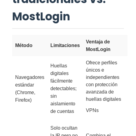
MostLogin
Ventaja de
Método
Limitaciones
MostLogin
Ofrece perfiles
Huellas
únicos e
digitales
Navegadores
independientes
fácilmente
con protección
estándar
detectables;
avanzada de
(Chrome,
sin
huellas digitales
Firefox)
aislamiento
VPNs
de cuentas
Solo ocultan
la IP pero no
Combina el