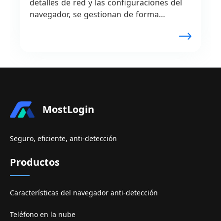
detalles de red y las configuraciones del
navegador, se gestionan de forma
discreta, asegurando que las plataformas
funcionen sin problemas. Se prueban
estrategias de precios, se optimizan las
operaciones de dropshipping y se
mantienen perfiles de vendedor
separados.
MostLogin
Seguro, eficiente, anti-detección
Productos
Características del navegador anti-detección
Teléfono en la nube