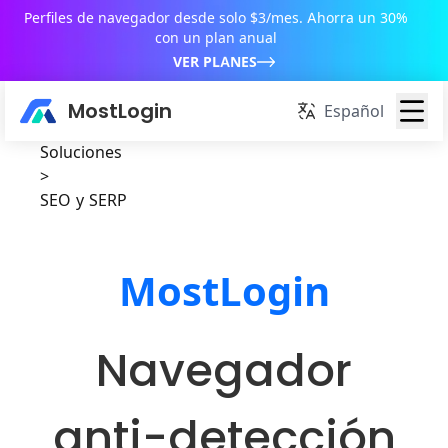
Perfiles de navegador desde solo $3/mes. Ahorra un 30%
con un plan anual
VER PLANES
MostLogin
Español
Soluciones
>
SEO y SERP
MostLogin
Navegador
anti-detección