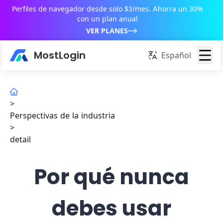
Perfiles de navegador desde solo $3/mes. Ahorra un 30%
con un plan anual
VER PLANES
MostLogin
Español
>
Perspectivas de la industria
>
detail
Por qué nunca
debes usar