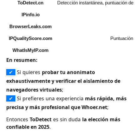
ToDetect.cn
Detección instantánea, puntuación de ano
IPinfo.io
BrowserLeaks.com
An
IPQualityScore.com
Puntuación de 
WhatIsMyIP.com
Det
En resumen:
✔
Si quieres
probar tu anonimato
exhaustivamente y verificar el aislamiento de
navegadores virtuales
;
✔
Si prefieres una experiencia
más rápida, más
precisa y más profesional que Whoer.net
;
Entonces
ToDetect
es sin duda
la elección más
confiable en 2025
.