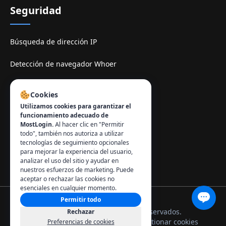
Seguridad
Búsqueda de dirección IP
Detección de navegador Whoer
Sitio de espelhe TamilMV
Cookies
Utilizamos cookies para garantizar el
Contacto
:
funcionamiento adecuado de
MostLogin.
Al hacer clic en "Permitir
info@mostlogin.com
todo", también nos autoriza a utilizar
tecnologías de seguimiento opcionales
para mejorar la experiencia del usuario,
analizar el uso del sitio y ayudar en
nuestros esfuerzos de marketing. Puede
aceptar o rechazar las cookies no
esenciales en cualquier momento.
Permitir todo
© 2026 MostLogin. Todos los derechos reservados.
Rechazar
Política de privacidad
Términos de uso
Gestionar cookies
Preferencias de cookies