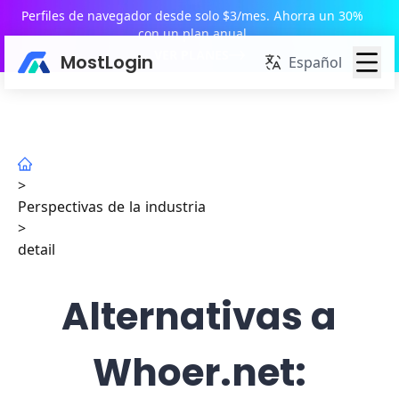
Perfiles de navegador desde solo $3/mes. Ahorra un 30%
con un plan anual
VER PLANES
MostLogin
Español
>
Perspectivas de la industria
>
detail
Alternativas a
Whoer.net: