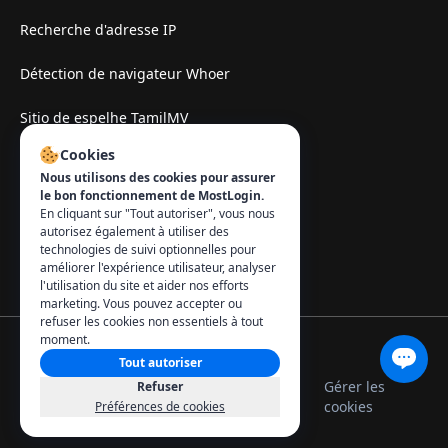
Recherche d'adresse IP
Détection de navigateur Whoer
Sitio de espelhe TamilMV
Cookies
Contact
:
Nous utilisons des cookies pour assurer
le bon fonctionnement de MostLogin.
info@mostlogin.com
En cliquant sur "Tout autoriser", vous nous
autorisez également à utiliser des
technologies de suivi optionnelles pour
améliorer l'expérience utilisateur, analyser
l'utilisation du site et aider nos efforts
marketing. Vous pouvez accepter ou
refuser les cookies non essentiels à tout
moment.
Tout autoriser
© 2026 MostLogin. Tous droits réservés.
Politique de
Conditions
Gérer les
Refuser
confidentialité
d'utilisation
cookies
Préférences de cookies