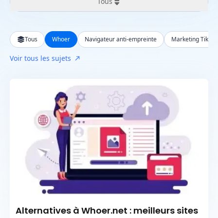
Tous
Tous
Tous
Whoer
Navigateur anti-empreinte
Marketing TikTok
Dernières 24 heures
Voir tous les sujets
Dernière semaine
Dernier mois
Dernière année
Alternatives à Whoer.net : meilleurs sites