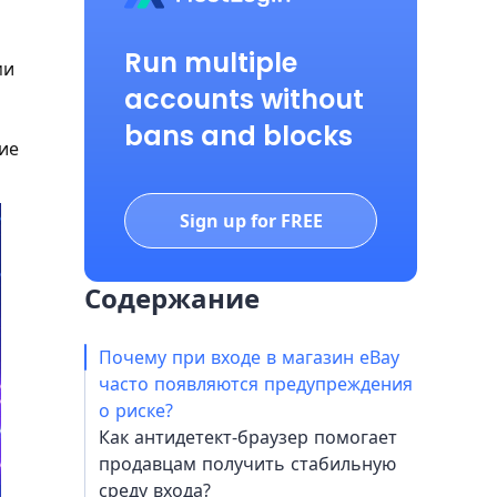
Run multiple
ми
accounts without
bans and blocks
ие
Sign up for FREE
Содержание
Почему при входе в магазин eBay
часто появляются предупреждения
о риске?
Как антидетект-браузер помогает
продавцам получить стабильную
среду входа?