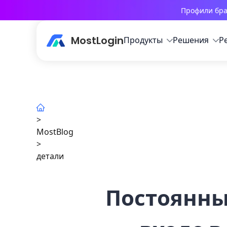
Профили бра
MostLogin
Продукты
Решения
Р
>
MostBlog
>
детали
Постоянны