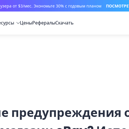
узера от $3/мес. Экономьте 30% с годовым планом
ПОСМОТРЕ
есурсы
Цены
Рефералы
Скачать
е предупреждения о