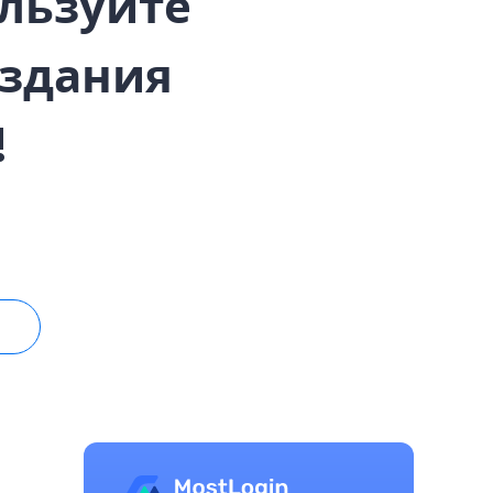
ользуйте
оздания
!