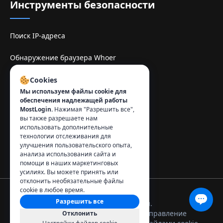
Инструменты безопасности
Поиск IP-адреса
Обнаружение браузера Whoer
Sitio de espelhe TamilMV
Cookies
Мы используем файлы cookie для
обеспечения надлежащей работы
Контакты
:
MostLogin.
Нажимая "Разрешить все",
вы также разрешаете нам
info@mostlogin.com
использовать дополнительные
технологии отслеживания для
улучшения пользовательского опыта,
анализа использования сайта и
помощи в наших маркетинговых
усилиях. Вы можете принять или
отклонить необязательные файлы
cookie в любое время.
Разрешить все
© 2026 MostLogin. Все права защищены.
Политика
Условия
Управление
Отклонить