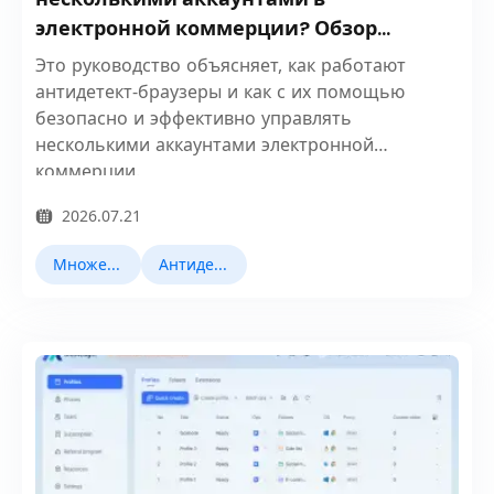
электронной коммерции? Обзор
антидетект-браузеров
Это руководство объясняет, как работают
антидетект-браузеры и как с их помощью
безопасно и эффективно управлять
несколькими аккаунтами электронной
коммерции.
2026.07.21
Множественный учет
Антидетект браузеры