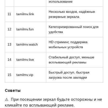
использование
Несколько входов, надёжные
11
tamilmv.link
резервные зеркала
Категоризированный поиск для
12
tamilmv.fun
удобства
HD стриминг, поддержка
13
tamilmv.watch
мобильных устройств
Стабильный доступ, меньше
14
tamilmv.live
всплывающей рекламы
Быстрый доступ, быстрая
15
tamilmv.vip
загрузка после закладки
Советы
⚠️ При посещении зеркал будьте осторожны и не
кликайте по всплывающей рекламе.