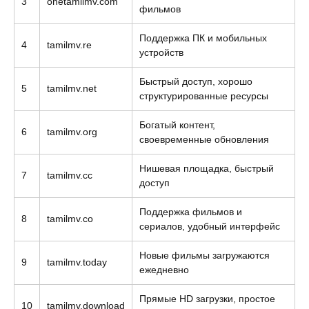
3
onetamilmv.com
фильмов
Поддержка ПК и мобильных
4
tamilmv.re
устройств
Быстрый доступ, хорошо
5
tamilmv.net
структурированные ресурсы
Богатый контент,
6
tamilmv.org
своевременные обновления
Нишевая площадка, быстрый
7
tamilmv.cc
доступ
Поддержка фильмов и
8
tamilmv.co
сериалов, удобный интерфейс
Новые фильмы загружаются
9
tamilmv.today
ежедневно
Прямые HD загрузки, простое
10
tamilmv.download