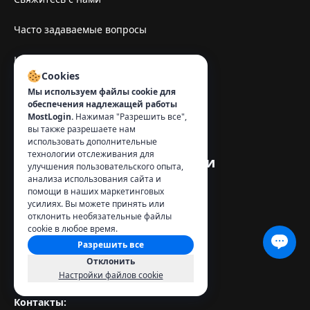
Часто задаваемые вопросы
Центр помощи
Cookies
Документация API
Мы используем файлы cookie для
обеспечения надлежащей работы
MostLogin.
Нажимая "Разрешить все",
Обнаружение отпечатка пальца
вы также разрешаете нам
использовать дополнительные
технологии отслеживания для
Инструменты безопасности
улучшения пользовательского опыта,
анализа использования сайта и
помощи в наших маркетинговых
усилиях. Вы можете принять или
Поиск IP-адреса
отклонить необязательные файлы
cookie в любое время.
Обнаружение браузера Whoer
Разрешить все
Отклонить
Sitio de espelhe TamilMV
Настройки файлов cookie
Контакты
: