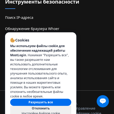
Инструменты безопасности
Поиск IP-адреса
Обнаружение браузера Whoer
Sitio de espelhe TamilMV
Cookies
Мы используем файлы cookie для
обеспечения надлежащей работы
Контакты
:
MostLogin.
Нажимая "Разрешить все",
вы также разрешаете нам
info@mostlogin.com
использовать дополнительные
технологии отслеживания для
улучшения пользовательского опыта,
анализа использования сайта и
помощи в наших маркетинговых
усилиях. Вы можете принять или
отклонить необязательные файлы
cookie в любое время.
Разрешить все
© 2026 MostLogin. Все права защищены.
Политика
Условия
Управление
Отклонить
конфиденциальности
использования
файлами cookie
Настройки файлов cookie