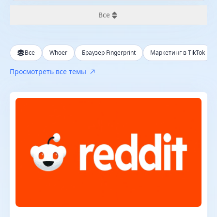
Все
Все
Все
Whoer
Браузер Fingerprint
Маркетинг в TikTok
За последние 24 часа
Просмотреть все темы
За последнюю неделю
За последний месяц
За последний год