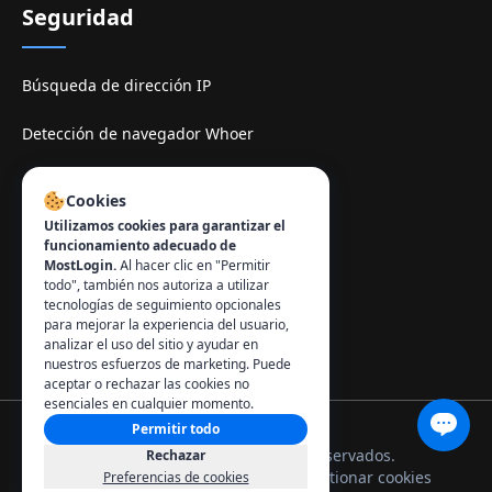
Seguridad
Búsqueda de dirección IP
Detección de navegador Whoer
Sitio de espelhe TamilMV
Cookies
Utilizamos cookies para garantizar el
Contacto
:
funcionamiento adecuado de
MostLogin.
Al hacer clic en "Permitir
info@mostlogin.com
todo", también nos autoriza a utilizar
tecnologías de seguimiento opcionales
para mejorar la experiencia del usuario,
analizar el uso del sitio y ayudar en
nuestros esfuerzos de marketing. Puede
aceptar o rechazar las cookies no
esenciales en cualquier momento.
Permitir todo
© 2026 MostLogin. Todos los derechos reservados.
Rechazar
Política de privacidad
Términos de uso
Gestionar cookies
Preferencias de cookies