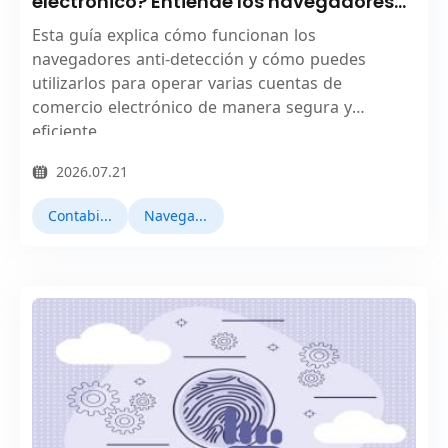
electrónico? Entiende los navegadores
anti-detección en una sola lectura
Esta guía explica cómo funcionan los
navegadores anti-detección y cómo puedes
utilizarlos para operar varias cuentas de
comercio electrónico de manera segura y
eficiente.
2026.07.21
Contabilidad múltiple
Navegadores antidetect