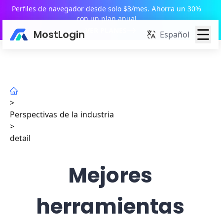
Perfiles de navegador desde solo $3/mes. Ahorra un 30%
con un plan anual
VER PLANES
MostLogin
Español
>
Perspectivas de la industria
>
detail
Mejores
herramientas