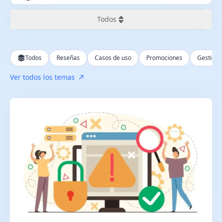
Todos
Todos
Todos
Reseñas
Casos de uso
Promociones
Gestión 
Últimas 24 horas
Ver todos los temas
Última semana
Último mes
Último año