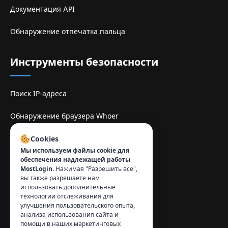
Документация API
Обнаружение отпечатка пальца
Инструменты безопасности
Поиск IP-адреса
Обнаружение браузера Whoer
Sitio de espelhe TamilMV
Cookies
Мы используем файлы cookie для
обеспечения надлежащей работы
Контакты
:
MostLogin.
Нажимая "Разрешить все",
вы также разрешаете нам
info@mostlogin.com
использовать дополнительные
технологии отслеживания для
улучшения пользовательского опыта,
анализа использования сайта и
помощи в наших маркетинговых