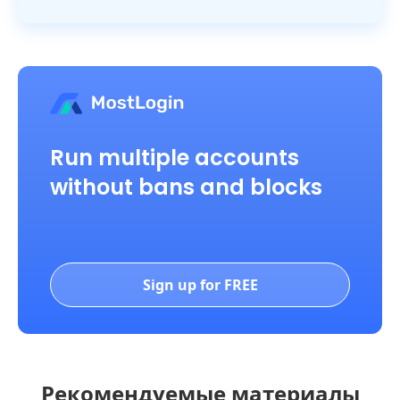
Run multiple accounts
without bans and blocks
Sign up for FREE
Рекомендуемые материалы