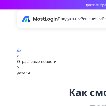
Профили бра
MostLogin
Продукты
Решения
Р
>
Отраслевые новости
>
детали
Как см