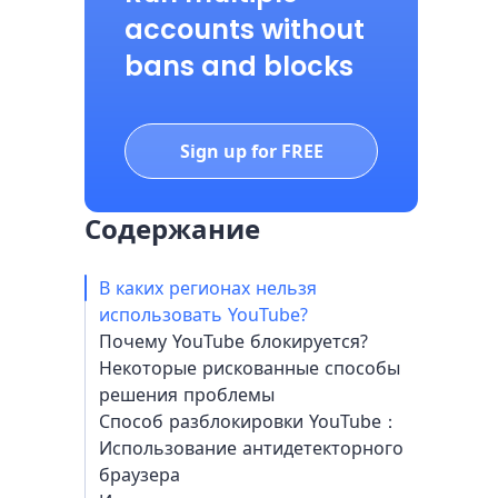
accounts without
bans and blocks
Sign up for FREE
Содержание
В каких регионах нельзя
использовать YouTube?
Почему YouTube блокируется?
Некоторые рискованные способы
решения проблемы
Способ разблокировки YouTube：
Использование антидетекторного
браузера