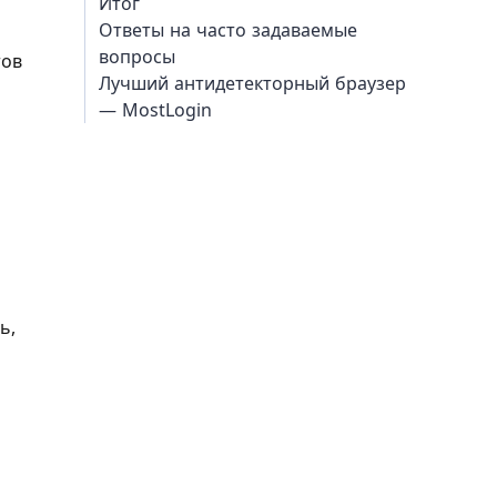
Итог
Ответы на часто задаваемые
вопросы
тов
Лучший антидетекторный браузер
— MostLogin
ь,