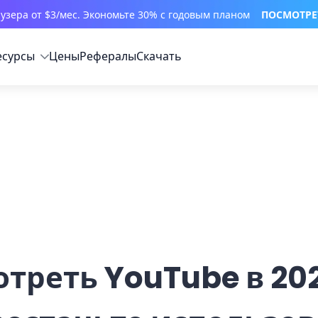
узера от $3/мес. Экономьте 30% с годовым планом
ПОСМОТРЕ
есурсы
Цены
Рефералы
Скачать
отреть YouTube в 202