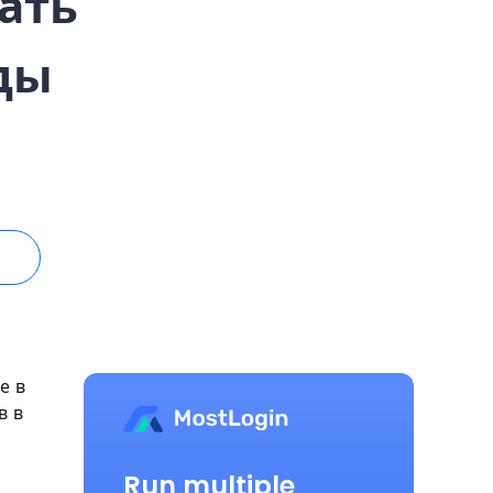
ать
ды
е в
в в
Run multiple