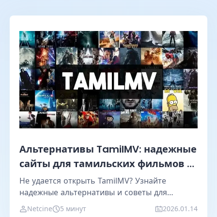
Альтернативы TamilMV: надежные
сайты для тамильских фильмов и
сериалов
Не удается открыть TamilMV? Узнайте
надежные альтернативы и советы для
безопасного и стабильного доступа.
Netcine
5 минут
2026.01.14