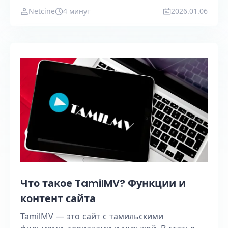
VPN и антидетект-браузеры.
Netcine
4 минут
2026.01.06
Что такое TamilMV? Функции и
контент сайта
TamilMV — это сайт с тамильскими