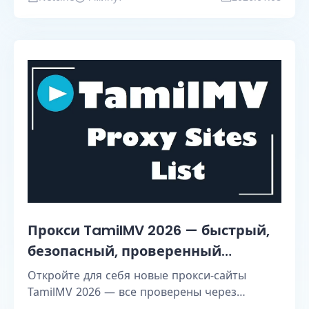
MostLogin.
Прокси TamilMV 2026 — быстрый,
безопасный, проверенный
1TamilMV
Откройте для себя новые прокси-сайты
TamilMV 2026 — все проверены через
1TamilMV. Узнайте, как безопасно получить