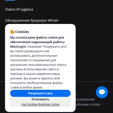
Поиск IP-адреса
Обнаружение браузера Whoer
Sitio de espelhe TamilMV
Cookies
Мы используем файлы cookie для
обеспечения надлежащей работы
Контакты
:
MostLogin.
Нажимая "Разрешить все",
вы также разрешаете нам
info@mostlogin.com
использовать дополнительные
технологии отслеживания для
улучшения пользовательского опыта,
анализа использования сайта и
помощи в наших маркетинговых
усилиях. Вы можете принять или
отклонить необязательные файлы
cookie в любое время.
Разрешить все
© 2026 MostLogin. Все права защищены.
Политика
Условия
Управление
Отклонить
конфиденциальности
использования
файлами cookie
Настройки файлов cookie