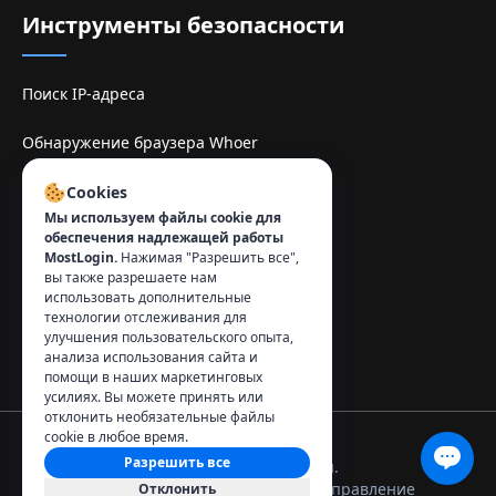
Инструменты безопасности
Поиск IP-адреса
Обнаружение браузера Whoer
Sitio de espelhe TamilMV
Cookies
Мы используем файлы cookie для
обеспечения надлежащей работы
Контакты
:
MostLogin.
Нажимая "Разрешить все",
вы также разрешаете нам
info@mostlogin.com
использовать дополнительные
технологии отслеживания для
улучшения пользовательского опыта,
анализа использования сайта и
помощи в наших маркетинговых
усилиях. Вы можете принять или
отклонить необязательные файлы
cookie в любое время.
Разрешить все
© 2026 MostLogin. Все права защищены.
Политика
Условия
Управление
Отклонить