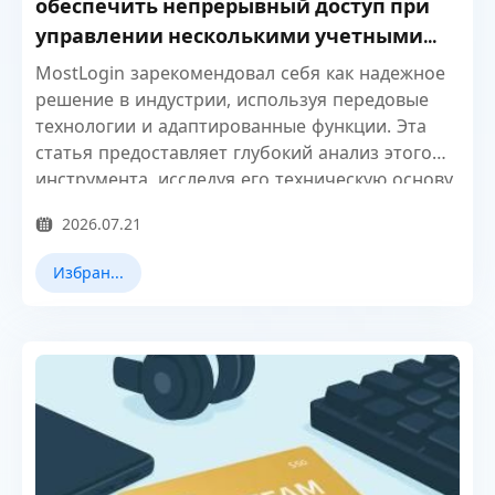
обеспечить непрерывный доступ при
управлении несколькими учетными
записями?
MostLogin зарекомендовал себя как надежное
решение в индустрии, используя передовые
технологии и адаптированные функции. Эта
статья предоставляет глубокий анализ этого
инструмента, исследуя его техническую основу,
ключевые возможности и реальное влияние.
2026.07.21
Избранные новости